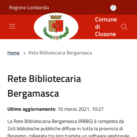
Salta al contenuto principale
Regione Lombardia
Comune
di
Clusone
Home
>
Rete Bibliotecaria Bergamasca
Rete Bibliotecaria
Bergamasca
Ultimo aggiornamento
: 10 marzo 2021, 10:27
La Rete Bibliotecaria Bergamasca (RBBG) è composta da
245 biblioteche pubbliche diffuse in tutta la provincia di
Bergamo, collegate tra loro tramite un software gestionale