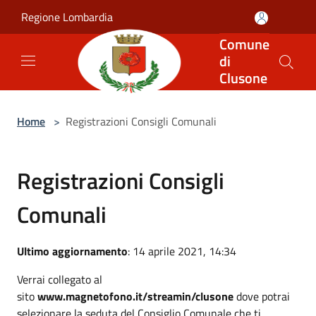
Salta al contenuto principale
Regione Lombardia
Comune
di
Clusone
Home
>
Registrazioni Consigli Comunali
Registrazioni Consigli
Comunali
Ultimo aggiornamento
: 14 aprile 2021, 14:34
Verrai collegato al
sito
www.magnetofono.it/streamin/clusone
dove potrai
selezionare la seduta del Consiglio Comunale che ti