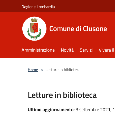
Salta al contenuto principale
Regione Lombardia
Comune di Clusone
Amministrazione
Novità
Servizi
Vivere 
Home
>
Letture in biblioteca
Letture in biblioteca
Ultimo aggiornamento
: 3 settembre 2021, 