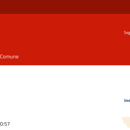
Seg
il Comune
Ved
10:57