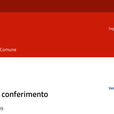
Seg
il Comune
Ved
o conferimento
39