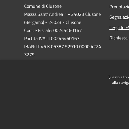
Comune di Clusone
Prenotaz
Piazza Sant' Andrea 1 - 24023 Clusone
Segnalazi
(Bergamo) - 24023 - Clusone
Leggi le 
Codice Fiscale: 00245460167
Richiesta
Partita IVA: IT00245460167
IBAN: IT 46 K 05387 52910 0000 4224
3279
PEC:
protocollo@pec.comune.clusone.bg.it
Questo sito 
Centralino Unico: 0346 89600
alla navig
RSS
Accessibilità
Privacy
Cookie
Mappa de