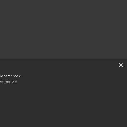
×
nzionamento e
nformazioni
Municipium
Accesso redazione
i Clusone • Powered by
•