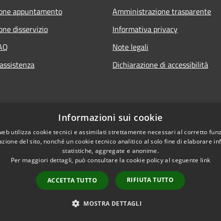
ione appuntamento
Amministrazione trasparente
one disservizio
Informativa privacy
FAQ
Note legali
 assistenza
Dichiarazione di accessibilità
Informazioni sui cookie
web utilizza cookie tecnici e assimilati strettamente necessari al corretto fu
azione del sito, nonché un cookie tecnico analitico al solo fine di elaborare i
statistiche, aggregate e anonime.
Per maggiori dettagli, può consultare la cookie policy al seguente
link
RIFIUTA TUTTO
ACCETTA TUTTO
l sito
Copyright © 2026 • Comune d
MOSTRA DETTAGLI