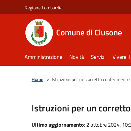
Salta al contenuto principale
Regione Lombardia
Comune di Clusone
Amministrazione
Novità
Servizi
Vivere 
Home
>
Istruzioni per un corretto conferimento
Istruzioni per un corrett
Ultimo aggiornamento
: 2 ottobre 2024, 10: