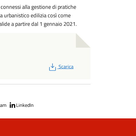
ia connessi alla gestione di pratiche
ra urbanistico edilizia così come
lide a partire dal 1 gennaio 2021.
PDF
Scarica
ram
LinkedIn