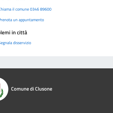
Chiama il comune 0346 89600
Prenota un appuntamento
lemi in città
Segnala disservizio
Comune di Clusone