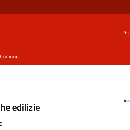
Seg
il Comune
Ved
che edilizie
59