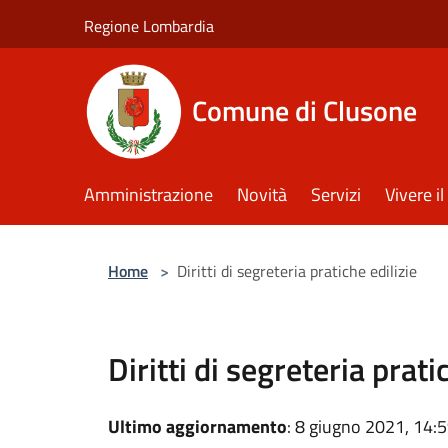
Salta al contenuto principale
Regione Lombardia
Comune di Clusone
Amministrazione
Novità
Servizi
Vivere 
Home
>
Diritti di segreteria pratiche edilizie
Diritti di segreteria prati
Ultimo aggiornamento
: 8 giugno 2021, 14: