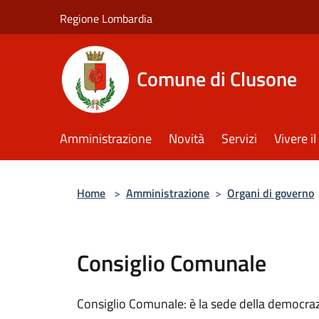
Salta al contenuto principale
Regione Lombardia
Comune di Clusone
Amministrazione
Novità
Servizi
Vivere 
Home
>
Amministrazione
>
Organi di governo
Consiglio Comunale
Consiglio Comunale: è la sede della democraz