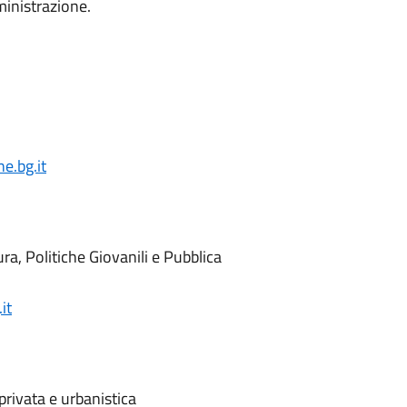
mministrazione.
e.bg.it
a, Politiche Giovanili e Pubblica
it
privata e urbanistica