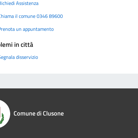
Richiedi Assistenza
Chiama il comune 0346 89600
Prenota un appuntamento
lemi in città
Segnala disservizio
Comune di Clusone