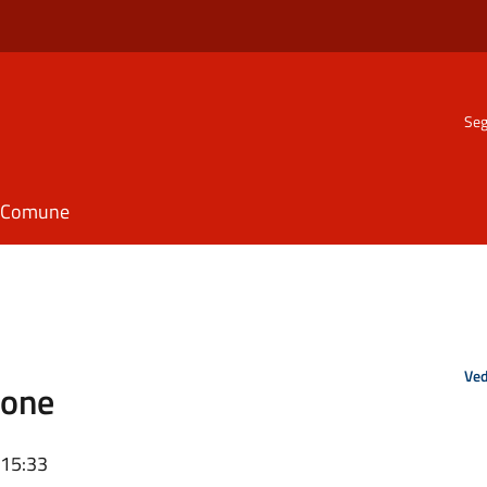
Seg
il Comune
Ved
sone
 15:33