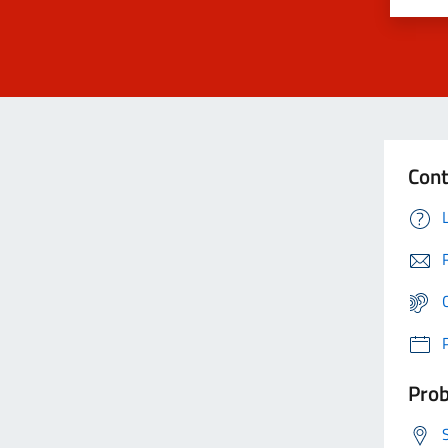
Cont
Prob