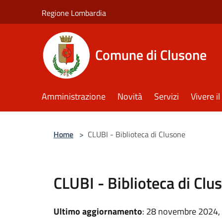
Salta al contenuto principale
Regione Lombardia
Comune di Clusone
Amministrazione
Novità
Servizi
Vivere 
Home
>
CLUBI - Biblioteca di Clusone
CLUBI - Biblioteca di Clu
Ultimo aggiornamento
: 28 novembre 2024,