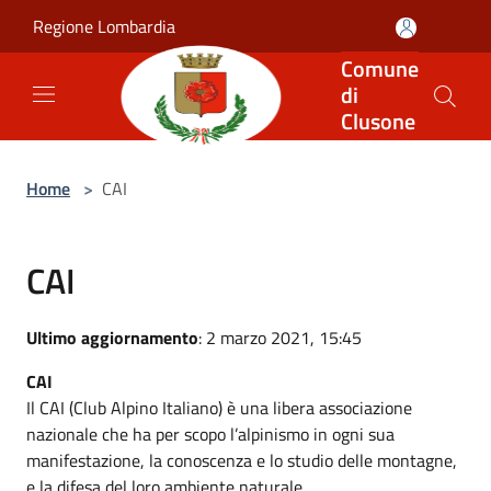
Salta al contenuto principale
Regione Lombardia
Comune
di
Clusone
Home
>
CAI
CAI
Ultimo aggiornamento
: 2 marzo 2021, 15:45
CAI
Il CAI (Club Alpino Italiano) è una libera associazione
nazionale che ha per scopo l’alpinismo in ogni sua
manifestazione, la conoscenza e lo studio delle montagne,
e la difesa del loro ambiente naturale.