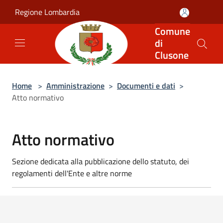
Salta al contenuto principale
Regione Lombardia
Comune
di
Clusone
Home
>
Amministrazione
>
Documenti e dati
>
Atto normativo
Atto normativo
Sezione dedicata alla pubblicazione dello statuto, dei
regolamenti dell'Ente e altre norme