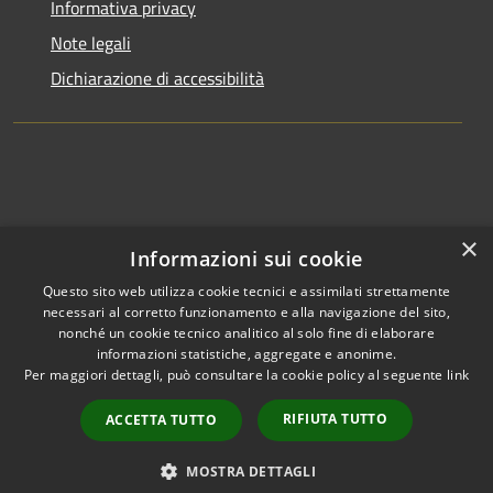
Informativa privacy
Note legali
Dichiarazione di accessibilità
×
Informazioni sui cookie
Questo sito web utilizza cookie tecnici e assimilati strettamente
necessari al corretto funzionamento e alla navigazione del sito,
nonché un cookie tecnico analitico al solo fine di elaborare
informazioni statistiche, aggregate e anonime.
RSS
Copyright © 2026 • Comune di
Per maggiori dettagli, può consultare la cookie policy al seguente
link
Accessibilità
Clusone • Powered by
Privacy
Municipium
Accesso
•
RIFIUTA TUTTO
ACCETTA TUTTO
Cookie
redazione
Mappa del sito
MOSTRA DETTAGLI