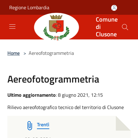
Salta al contenuto principale
Regione Lombardia
Comune
di
Clusone
Home
>
Aereofotogrammetria
Aereofotogrammetria
Ultimo aggiornamento
: 8 giugno 2021, 12:15
Rilievo aereofotografico tecnico del territorio di Clusone
Trentì