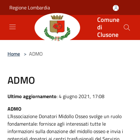
Salta al contenuto principale
Regione Lombardia
Comune
di
Clusone
Home
>
ADMO
ADMO
Ultimo aggiornamento
: 4 giugno 2021, 17:08
ADMO
L’Associazione Donatori Midollo Osseo svolge un ruolo
fondamentale: fornisce agli interessati tutte le
informazioni sulla donazione del midollo osseo e invia i
potenziali donatori ai centri trasfusionali del Servizio