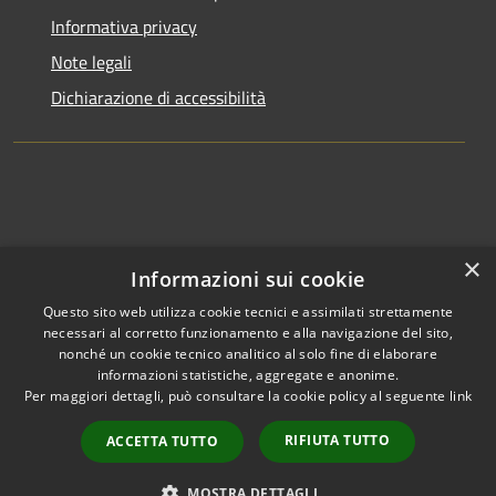
Informativa privacy
Note legali
Dichiarazione di accessibilità
×
Informazioni sui cookie
Questo sito web utilizza cookie tecnici e assimilati strettamente
necessari al corretto funzionamento e alla navigazione del sito,
nonché un cookie tecnico analitico al solo fine di elaborare
informazioni statistiche, aggregate e anonime.
RSS
Copyright © 2026 • Comune di
Per maggiori dettagli, può consultare la cookie policy al seguente
link
Accessibilità
Clusone • Powered by
Privacy
Municipium
Accesso
•
RIFIUTA TUTTO
ACCETTA TUTTO
Cookie
redazione
Mappa del sito
MOSTRA DETTAGLI