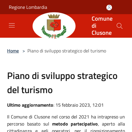
Salta al contenuto principale
Regione Lombardia
Comune
di
Clusone
Home
>
Piano di sviluppo strategico del turismo
Piano di sviluppo strategico
del turismo
Ultimo aggiornamento
: 15 febbraio 2023, 12:01
Il Comune di Clusone nel corso del 2021 ha intrapreso un
percorso basato sul
metodo partecipativo
, aperto alla
cittadinanza e agli operatori, per il riposizionamento