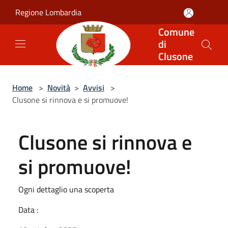
Salta al contenuto principale
Regione Lombardia
Comune
di
Clusone
Home
>
Novità
>
Avvisi
>
Clusone si rinnova e si promuove!
Clusone si rinnova e
si promuove!
Ogni dettaglio una scoperta
Data :