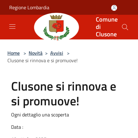
Salta al contenuto principale
Regione Lombardia
Comune
di
Clusone
Home
>
Novità
>
Avvisi
>
Clusone si rinnova e si promuove!
Clusone si rinnova e
si promuove!
Ogni dettaglio una scoperta
Data :