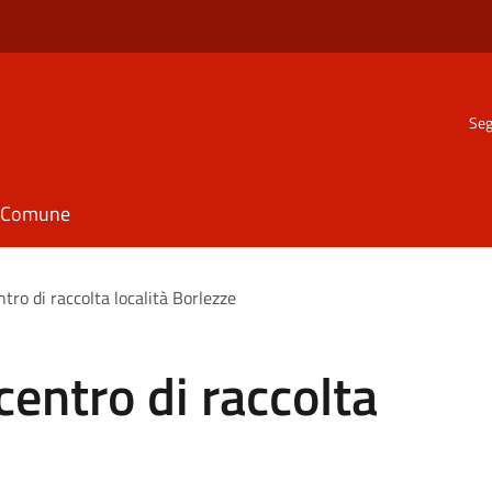
Seg
il Comune
tro di raccolta località Borlezze
centro di raccolta