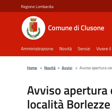
Salta al contenuto principale
Regione Lombardia
Comune di Clusone
Amministrazione
Novità
Servizi
Vivere 
Home
>
Novità
>
Avvisi
>
Avviso apertura cen
Avviso apertura 
località Borlezze