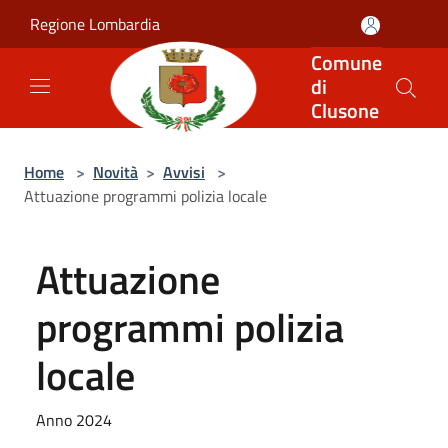
Salta al contenuto principale
Regione Lombardia
Comune
di
Clusone
Home
>
Novità
>
Avvisi
>
Attuazione programmi polizia locale
Attuazione
programmi polizia
locale
Anno 2024