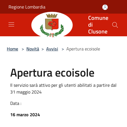
Salta al contenuto principale
Regione Lombardia
Comune
di
Clusone
Home
>
Novità
>
Avvisi
>
Apertura ecoisole
Apertura ecoisole
Il servizio sarà attivo per gli utenti abilitati a partire dal
31 maggio 2024
Data :
16 marzo 2024