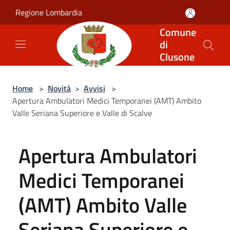
Salta al contenuto principale
Regione Lombardia
Comune
di
Clusone
Home
>
Novità
>
Avvisi
>
Apertura Ambulatori Medici Temporanei (AMT) Ambito
Valle Seriana Superiore e Valle di Scalve
Apertura Ambulatori
Medici Temporanei
(AMT) Ambito Valle
Seriana Superiore e