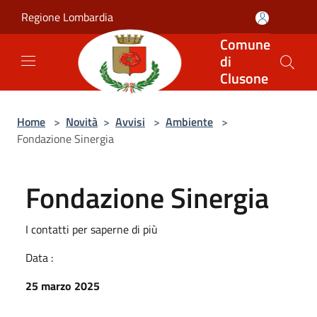
Salta al contenuto principale
Regione Lombardia
Comune
di
Clusone
Home
>
Novità
>
Avvisi
>
Ambiente
>
Fondazione Sinergia
Fondazione Sinergia
I contatti per saperne di più
Data :
25 marzo 2025