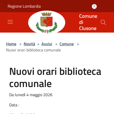
Salta al contenuto principale
Regione Lombardia
Comune
di
Clusone
Home
>
Novità
>
Avvisi
>
Comune
>
Nuovi orari biblioteca comunale
Nuovi orari biblioteca
comunale
Da lunedì 4 maggio 2026
Data :