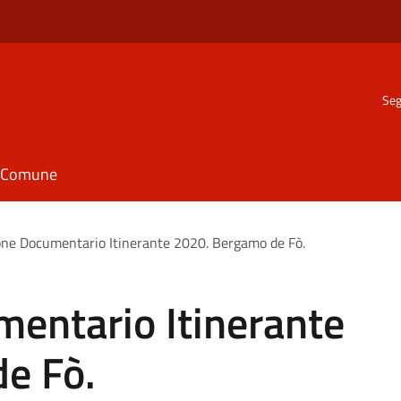
Seg
il Comune
one Documentario Itinerante 2020. Bergamo de Fò.
mentario Itinerante
e Fò.