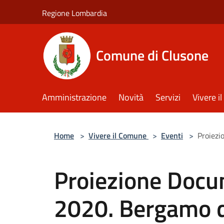
Salta al contenuto principale
Regione Lombardia
Comune di Clusone
Amministrazione
Novità
Servizi
Vivere 
Home
>
Vivere il Comune
>
Eventi
>
Proiezi
Proiezione Docu
2020. Bergamo d